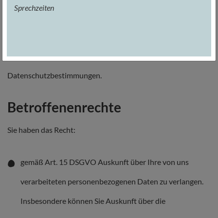
Sprechzeiten
Nutzungsbedingungen für Google Maps. Ausführliche
Details finden Sie im Datenschutz-Center von google.de:
Transparenz und Wahlmöglichkeiten und
Datenschutzbestimmungen.
Betroffenenrechte
Sie haben das Recht:
gemäß Art. 15 DSGVO Auskunft über Ihre von uns
verarbeiteten personenbezogenen Daten zu verlangen.
Insbesondere können Sie Auskunft über die