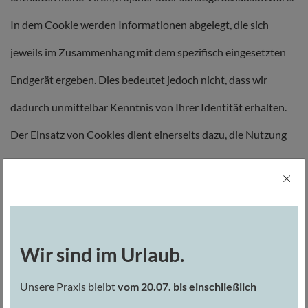
In dem Cookie werden Informationen abgelegt, die sich
jeweils im Zusammenhang mit dem spezifisch eingesetzten
Endgerät ergeben. Dies bedeutet jedoch nicht, dass wir
dadurch unmittelbar Kenntnis von Ihrer Identität erhalten.
Der Einsatz von Cookies dient einerseits dazu, die Nutzung
unseres Angebots für Sie angenehmer zu gestalten. So setzen
wir sogenannte Session-Cookies ein, um zu erkennen, dass
Sie einzelne Seiten unserer Website bereits besucht haben.
Diese werden nach Verlassen unserer Seite automatisch
Wir sind im Urlaub.
gelöscht. Darüber hinaus setzen wir ebenfalls zur
Unsere Praxis bleibt
vom 20.07. bis einschließlich
Optimierung der Benutzerfreundlichkeit temporäre Cookies