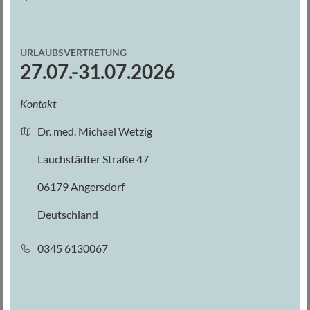
Diese Cookies werden nach einer jeweils definierten Zeit
automatisch gelöscht. Die durch Cookies verarbeiteten
URLAUBSVERTRETUNG
27.07.-31.07.2026
Daten sind für die genannten Zwecke zur Wahrung unserer
berechtigten Interessen sowie der Dritter nach Art. 6 Abs. 1
Kontakt
S. 1 lit. f DSGVO erforderlich. Die meisten Browser
Dr. med. Michael Wetzig
akzeptieren Cookies automatisch. Sie können Ihren Browser
Lauchstädter Straße 47
jedoch so konfigurieren, dass keine Cookies auf Ihrem
06179 Angersdorf
Computer gespeichert werden oder stets ein Hinweis
Deutschland
erscheint, bevor ein neuer Cookie angelegt wird. Die
0345 6130067
vollständige Deaktivierung von Cookies kann jedoch dazu
führen, dass Sie nicht alle Funktionen unserer Website